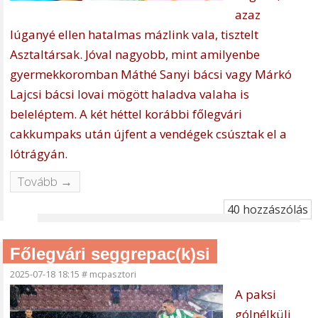
azaz
lúganyé ellen hatalmas mázlink vala, tisztelt
Asztaltársak. Jóval nagyobb, mint amilyenbe
gyermekkoromban Máthé Sanyi bácsi vagy Márkó
Lajcsi bácsi lovai mögött haladva valaha is
beleléptem. A két héttel korábbi főlegvári
cakkumpaks után újfent a vendégek csúsztak el a
lótrágyán.
Tovább →
40 hozzászólás
Főlegvári seggrepac(k)si
2025-07-18 18:15
#
mcpasztori
A paksi
gólnélküli