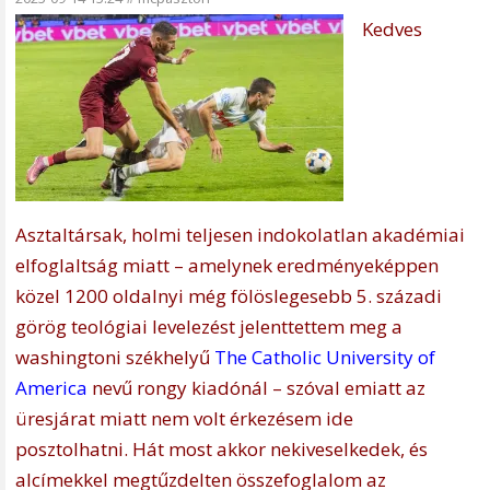
Kedves
Asztaltársak, holmi teljesen indokolatlan akadémiai
elfoglaltság miatt – amelynek eredményeképpen
közel 1200 oldalnyi még fölöslegesebb 5. századi
görög teológiai levelezést jelenttettem meg a
washingtoni székhelyű
The Catholic University of
America
nevű rongy kiadónál – szóval emiatt az
üresjárat miatt nem volt érkezésem ide
posztolhatni. Hát most akkor nekiveselkedek, és
alcímekkel megtűzdelten összefoglalom az