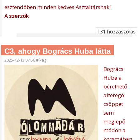
esztendőben minden kedves Asztaltársnak!
A szerzők
131 hozzászólás
C3, ahogy Bogrács Huba látta
2025-12-13 07:56
#
keg
Bogrács
Huba a
bérelhető
alteregó
csöppet
sem
meglepő
módon a
kocsmában