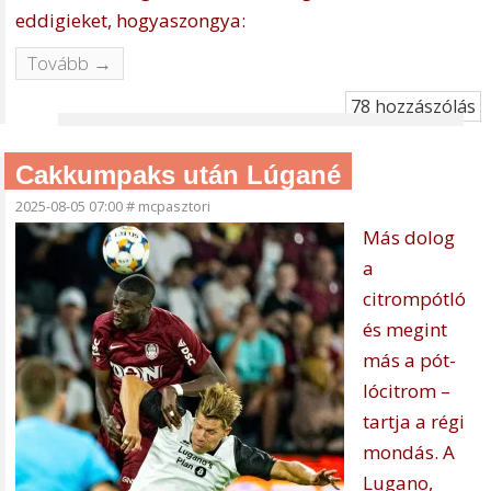
eddigieket, hogyaszongya:
Tovább →
78 hozzászólás
Cakkumpaks után Lúgané
2025-08-05 07:00
#
mcpasztori
Más dolog
a
citrompótló
és megint
más a pót-
lócitrom –
tartja a régi
mondás. A
Lugano,