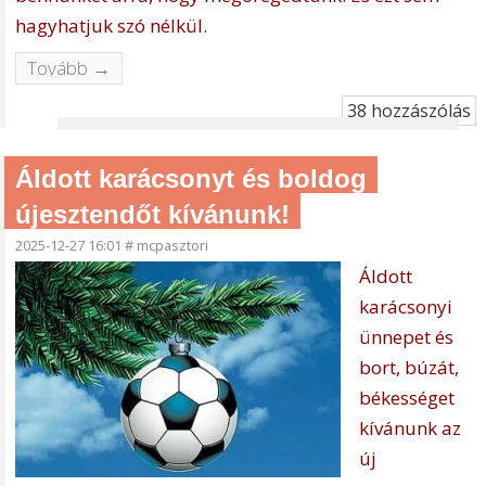
hagyhatjuk szó nélkül.
Tovább →
38 hozzászólás
Áldott karácsonyt és boldog
újesztendőt kívánunk!
2025-12-27 16:01
#
mcpasztori
Áldott
karácsonyi
ünnepet és
bort, búzát,
békességet
kívánunk az
új