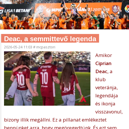
Deac, a semmittevő legenda
2026-05-24 11:03
#
mcpasztori
Amikor
Ciprian
Deac
, a
klub
veteránja,
legendája
és ikonja
visszavonul,
bizony illik megállni. Ez a pillanat emlékeztet
bennünket arra, hogy megöregedtünk. És ezt sem