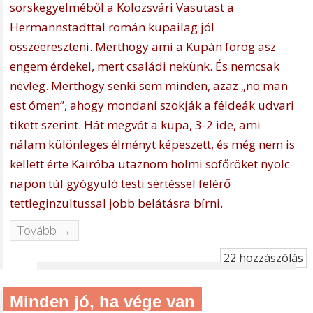
sorskegyelméből a Kolozsvári Vasutast a
Hermannstadttal román kupailag jól
összeereszteni. Merthogy ami a Kupán forog asz
engem érdekel, mert családi nekünk. És nemcsak
névleg. Merthogy senki sem minden, azaz „no man
est ómen”, ahogy mondani szokják a féldeák udvari
tikett szerint.
Hát megvót a kupa, 3-2 ide, ami
nálam különleges élményt képeszett, és még nem is
kellett érte Kairóba utaznom holmi sofőröket nyolc
napon túl gyógyuló testi sértéssel felérő
tettleginzultussal jobb belátásra bírni.
Tovább →
22 hozzászólás
Minden jó, ha vége van