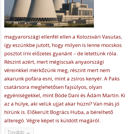
magyarországi ellenfél ellen a Kolozsvári Vasutas,
így eszünkbe jutott, hogy milyen is lenne mocskos
posztot írni előzetes gyanánt – de letettünk róla.
Részint azért, mert mégiscsak anyaországi
véreinkkel mérkőzünk meg, részint mert nem
akarunk pofára esni, mint a zsíros kenyér. A Paks
csatársora meglehetősen fajsúlyos, olyan
egyéniségekkel, mint Böde Dani és Ádám Martin. Ki
az a hülye, aki velük ujjat akar húzni? Van más jó
hírünk is. Előkerült Bogrács Huba, a bérelhető
alteregó. Végre képet is küldött magáról.
Tovább →