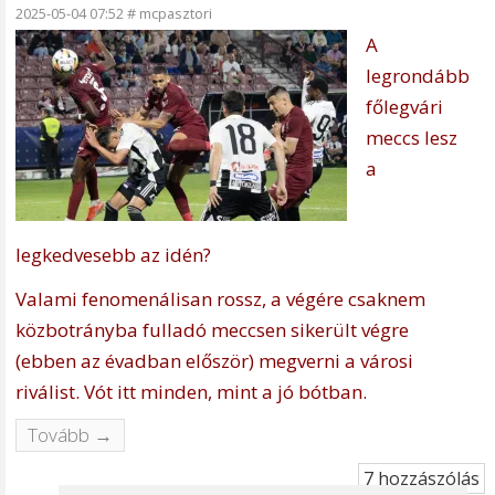
2025-05-04 07:52
#
mcpasztori
A
legrondább
főlegvári
meccs lesz
a
legkedvesebb az idén?
Valami fenomenálisan rossz, a végére csaknem
közbotrányba fulladó meccsen sikerült végre
(ebben az évadban először) megverni a városi
riválist. Vót itt minden, mint a jó bótban.
Tovább →
7 hozzászólás