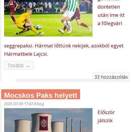
döntetlen
után íme itt
a főlegvári
seggrepaksi. Hármat lőttünk nekijek, azokból egyet
Hármatbele Lajcsi.
Tovább →
33 hozzászólás
Mocskos Paks helyett
2025-07-09 17:47
#
keg
Először
játszik