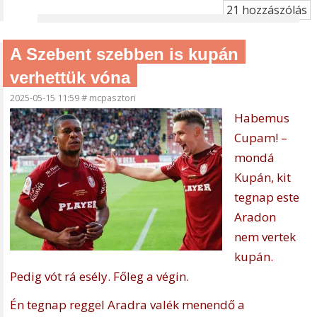
21 hozzászólás
A Szebent szebben is kupán
verhettük vóna
2025-05-15 11:59
#
mcpasztori
Habemus
Cupam! –
mondá
Kupán, kit
tegnap este
Aradon
nem vertek
kupán.
Pedig vót rá esély. Főleg a végin.
Én tegnap reggel Aradra valék menendő a