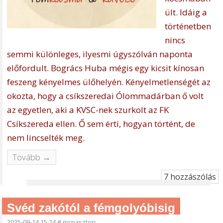
ült. Idáig a
történetben
nincs
semmi különleges, ilyesmi úgyszólván naponta
előfordult. Bogrács Huba mégis egy kicsit kínosan
feszeng kényelmes ülőhelyén. Kényelmetlenségét az
okozta, hogy a csíkszeredai Ólommadárban ő volt
az egyetlen, aki a KVSC-nek szurkolt az FK
Csíkszereda ellen. Ő sem érti, hogyan történt, de
nem lincselték meg.
Tovább →
7 hozzászólás
Svéd zakótól a fémgolyóbisig
2025-09-14 15:24
#
mcpasztori