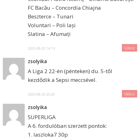
FC Bacău – Concordia Chiajna
Beszterce – Tunari
Voluntari – Poli Iași
Slatina – Afumați
Válasz
2025-08-20 14:13
zsolyika
A Liga 2 22-én (pénteken) du. 5-től
kezdődik a Sepsi meccsével.
Válasz
2025-08-20 20:29
zsolyika
SUPERLIGA
A 6. fordulóban szerzett pontok:
1. laszloka7 30p