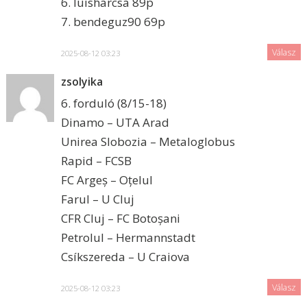
6. luisharcsa 89p
7. bendeguz90 69p
Válasz
2025-08-12 03:23
zsolyika
6. forduló (8/15-18)
Dinamo – UTA Arad
Unirea Slobozia – Metaloglobus
Rapid – FCSB
FC Argeș – Oțelul
Farul – U Cluj
CFR Cluj – FC Botoșani
Petrolul – Hermannstadt
Csíkszereda – U Craiova
Válasz
2025-08-12 03:23