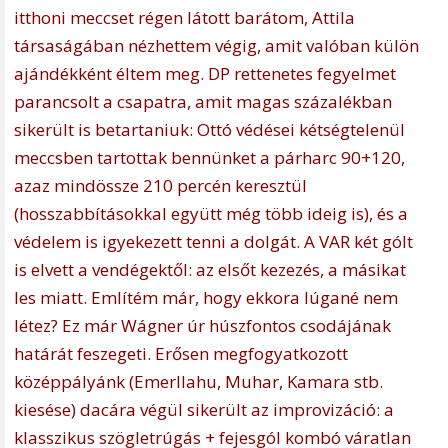
itthoni meccset régen látott barátom, Attila
társaságában nézhettem végig, amit valóban külön
ajándékként éltem meg. DP rettenetes fegyelmet
parancsolt a csapatra, amit magas százalékban
sikerült is betartaniuk: Ottó védései kétségtelenül
meccsben tartottak bennünket a párharc 90+120,
azaz mindössze 210 percén keresztül
(hosszabbításokkal együtt még több ideig is), és a
védelem is igyekezett tenni a dolgát. A VAR két gólt
is elvett a vendégektől: az elsőt kezezés, a másikat
les miatt. Említém már, hogy ekkora lúgané nem
létez? Ez már Wágner úr húszfontos csodájának
határát feszegeti. Erősen megfogyatkozott
középpályánk (Emerllahu, Muhar, Kamara stb.
kiesése) dacára végül sikerült az improvizáció: a
klasszikus szögletrúgás + fejesgól kombó váratlan