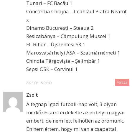
Tunari – FC Bacău 1
Concordia Chiajna – Ceahlăul Piatra Neamț
x
Dinamo București – Steaua 2
Resicabánya – Câmpulung Muscel 1
FC Bihor – Újszentesi SK 1
Marosvásárhelyi ASA – Szatmárnémeti 1
Chindia Târgoviște – Șelimbăr 1
Sepsi OSK – Corvinul 1
Válasz
2025-08-15 07:40
Zsolt
A tegnap igazi futball-nap volt, 3 olyan
mérkőzés,ami érdekelte az erdélyi magyar
embert, de nem lett felhőtlen az örömünk.
Én nem értem, hogy mi van a csapattal,