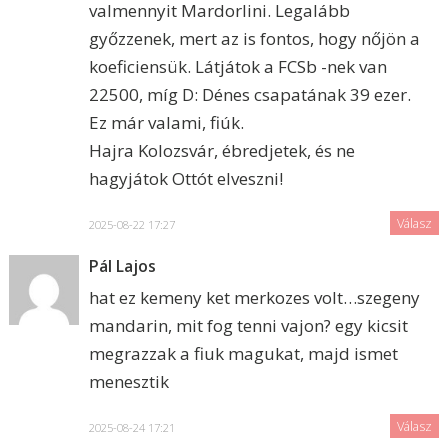
valmennyit Mardorlini. Legalább
győzzenek, mert az is fontos, hogy nőjön a
koeficiensük. Látjátok a FCSb -nek van
22500, míg D: Dénes csapatának 39 ezer.
Ez már valami, fiúk.
Hajra Kolozsvár, ébredjetek, és ne
hagyjátok Ottót elveszni!
Válasz
2025-08-22 17:27
Pál Lajos
hat ez kemeny ket merkozes volt…szegeny
mandarin, mit fog tenni vajon? egy kicsit
megrazzak a fiuk magukat, majd ismet
menesztik
Válasz
2025-08-24 17:21