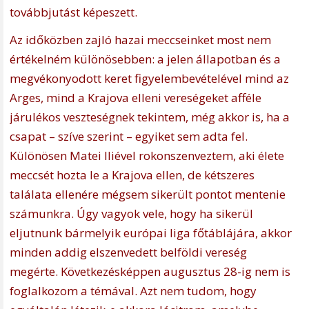
továbbjutást képeszett.
Az időközben zajló hazai meccseinket most nem
értékelném különösebben: a jelen állapotban és a
megvékonyodott keret figyelembevételével mind az
Arges, mind a Krajova elleni vereségeket afféle
járulékos veszteségnek tekintem, még akkor is, ha a
csapat – szíve szerint – egyiket sem adta fel.
Különösen Matei Iliével rokonszenveztem, aki élete
meccsét hozta le a Krajova ellen, de kétszeres
találata ellenére mégsem sikerült pontot mentenie
számunkra. Úgy vagyok vele, hogy ha sikerül
eljutnunk bármelyik európai liga főtáblájára, akkor
minden addig elszenvedett belföldi vereség
megérte. Következésképpen augusztus 28-ig nem is
foglalkozom a témával. Azt nem tudom, hogy