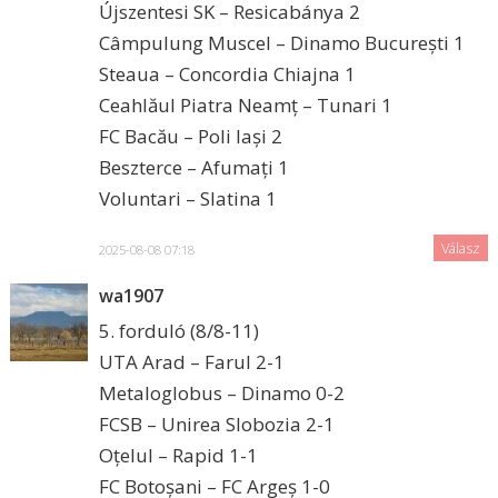
Újszentesi SK – Resicabánya 2
Câmpulung Muscel – Dinamo București 1
Steaua – Concordia Chiajna 1
Ceahlăul Piatra Neamț – Tunari 1
FC Bacău – Poli Iași 2
Beszterce – Afumați 1
Voluntari – Slatina 1
Válasz
2025-08-08 07:18
wa1907
5. forduló (8/8-11)
UTA Arad – Farul 2-1
Metaloglobus – Dinamo 0-2
FCSB – Unirea Slobozia 2-1
Oțelul – Rapid 1-1
FC Botoșani – FC Argeș 1-0