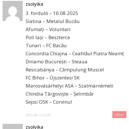
zsolyika
3. forduló – 16.08.2025
Slatina – Metalul Buzău
Afumați – Voluntari
Poli Iași – Beszterce
Tunari – FC Bacău
Concordia Chiajna – Ceahlăul Piatra Neamț
Dinamo București – Steaua
Resicabánya – Câmpulung Muscel
FC Bihor – Újszentesi SK
Marosvásárhelyi ASA – Szatmárnémeti
Chindia Târgoviște – Șelimbăr
Sepsi OSK – Corvinul
Válasz
2025-08-12 03:29
zsolyika