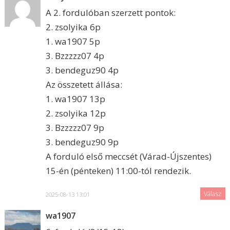
A 2. fordulóban szerzett pontok:
2. zsolyika 6p
1. wa1907 5p
3. Bzzzzz07 4p
3. bendeguz90 4p
Az összetett állása:
1. wa1907 13p
2. zsolyika 12p
3. Bzzzzz07 9p
3. bendeguz90 9p
A forduló első meccsét (Várad-Újszentes)
15-én (pénteken) 11:00-tól rendezik.
Válasz
2025-08-13 13:01
wa1907