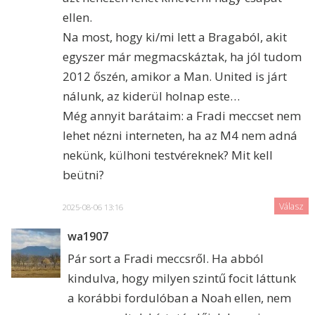
ellen.
Na most, hogy ki/mi lett a Bragaból, akit
egyszer már megmacskáztak, ha jól tudom
2012 őszén, amikor a Man. United is járt
nálunk, az kiderül holnap este…
Még annyit barátaim: a Fradi meccset nem
lehet nézni interneten, ha az M4 nem adná
nekünk, külhoni testvéreknek? Mit kell
beütni?
Válasz
2025-08-06 13:16
wa1907
Pár sort a Fradi meccsről. Ha abból
kindulva, hogy milyen szintű focit láttunk
a korábbi fordulóban a Noah ellen, nem