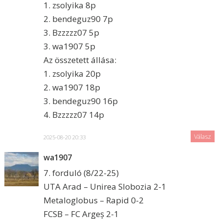
1. zsolyika 8p
2. bendeguz90 7p
3. Bzzzzz07 5p
3. wa1907 5p
Az összetett állása:
1. zsolyika 20p
2. wa1907 18p
3. bendeguz90 16p
4. Bzzzzz07 14p
Válasz
2025-08-20 20:33
wa1907
7. forduló (8/22-25)
UTA Arad – Unirea Slobozia 2-1
Metaloglobus – Rapid 0-2
FCSB – FC Argeș 2-1