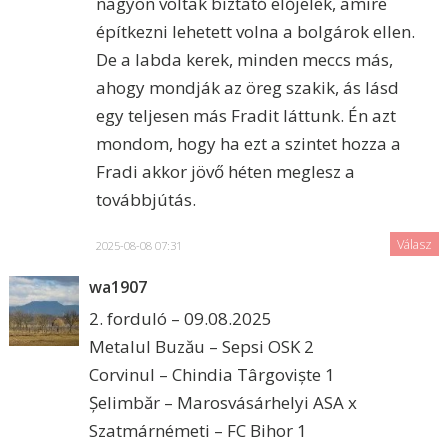
nagyon voltak bíztató előjelek, amire
építkezni lehetett volna a bolgárok ellen.
De a labda kerek, minden meccs más,
ahogy mondják az öreg szakik, ás lásd
egy teljesen más Fradit láttunk. Én azt
mondom, hogy ha ezt a szintet hozza a
Fradi akkor jövő héten meglesz a
továbbjútás.
Válasz
2025-08-08 07:31
wa1907
2. forduló – 09.08.2025
Metalul Buzău – Sepsi OSK 2
Corvinul – Chindia Târgoviște 1
Șelimbăr – Marosvásárhelyi ASA x
Szatmárnémeti – FC Bihor 1