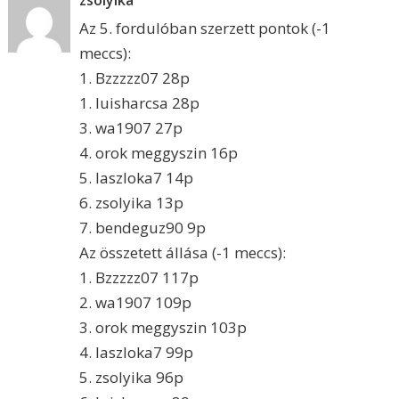
zsolyika
Az 5. fordulóban szerzett pontok (-1
meccs):
1. Bzzzzz07 28p
1. luisharcsa 28p
3. wa1907 27p
4. orok meggyszin 16p
5. laszloka7 14p
6. zsolyika 13p
7. bendeguz90 9p
Az összetett állása (-1 meccs):
1. Bzzzzz07 117p
2. wa1907 109p
3. orok meggyszin 103p
4. laszloka7 99p
5. zsolyika 96p