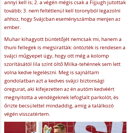
annyi kell is; 2. a végén mégis csak a Fijjugh jutottak
tovább; 3. nem feltétlenül kell toronyból legazolni
ahhoz, hogy Svájcban eseményszámba menjen az
ember.
Muhar kihagyott büntetőjét nemcsak mi, hanem a
thuni fellegek is megsiratták: öntözték is rendesen a
svájci műgyepet úgy, hogy ott még a kolomp
szorításától lila színt öltő Milka-tehénnek sem lett
volna kedve legelészni. Meg is sajnáltam
gondolatban azt a kedves svájci biztonsági
öregurat, aki kifejezetten az én autóm kedvéért
megnyitotta a vendégeknek lefoglalt parkolót, és
őrizte becsülettel mindaddig, amíg a találkozó
végén visszatértem.