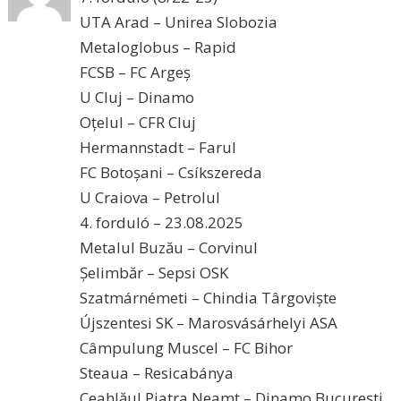
UTA Arad – Unirea Slobozia
Metaloglobus – Rapid
FCSB – FC Argeș
U Cluj – Dinamo
Oțelul – CFR Cluj
Hermannstadt – Farul
FC Botoșani – Csíkszereda
U Craiova – Petrolul
4. forduló – 23.08.2025
Metalul Buzău – Corvinul
Șelimbăr – Sepsi OSK
Szatmárnémeti – Chindia Târgoviște
Újszentesi SK – Marosvásárhelyi ASA
Câmpulung Muscel – FC Bihor
Steaua – Resicabánya
Ceahlăul Piatra Neamț – Dinamo București