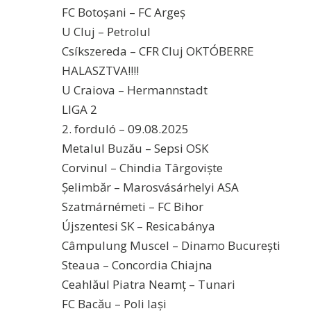
FC Botoșani – FC Argeș
U Cluj – Petrolul
Csíkszereda – CFR Cluj OKTÓBERRE
HALASZTVA!!!!
U Craiova – Hermannstadt
LIGA 2
2. forduló – 09.08.2025
Metalul Buzău – Sepsi OSK
Corvinul – Chindia Târgoviște
Șelimbăr – Marosvásárhelyi ASA
Szatmárnémeti – FC Bihor
Újszentesi SK – Resicabánya
Câmpulung Muscel – Dinamo București
Steaua – Concordia Chiajna
Ceahlăul Piatra Neamț – Tunari
FC Bacău – Poli Iași