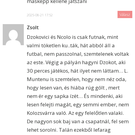
másképp kellene játszani
Válasz
2025-08-21 17:52
Zsolt
Dzokovici és Ncolo is csak futnak, mint
valmi töketlen ku..ták, hát abból áll a
futbal, nem passzolnal, szemtelenek voltak
az este. Végig a pályán hagyni Dzokot, aki
30 perces játékos, hát ilyet nem láttam… L.
Muntenu is szemtelen, hogy nem néz oda,
hogy lesen van, és hiába rúg gólt , mert
nem ér egy sapka ízét… És mindenki, aki
lesen felejti magát, egy semmi ember, nem
Kolozsvárra való. Az egy felelőtlen valaki.
De nagyon sok baj van a csapatnál, fel sem
lehet sorolni. Talán ezekből lefarag