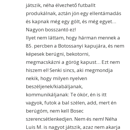
játszik, néha élvezhető futballt
produkálnak, aztán jön egy ellentámadás
és kapnak még egy gólt, és még egyet…
Nagyon bosszantó ez!
Ilyet nem láttam, hogy hárman mennek a
85. percben a Botossanyi kapujára, és nem
képesek berúgni, bekotorni,
megmacskázni a görög kapust… Ezt nem
hiszem el! Senki sincs, aki megmondja
nekik, hogy milyen nyelven
beszéljenek/kiabáljanak,
kommunikáljanak: Te ökör, én is itt
vagyok, futok a bal szélen, add, mert én
berúgóm, nem kell Bosec
szerencsétlenkedjen. Nem és nem! Néha
Luis M. is nagyot játszik, azaz nem akarja