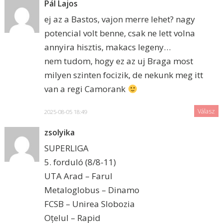
Pál Lajos
ej az a Bastos, vajon merre lehet? nagy
potencial volt benne, csak ne lett volna
annyira hisztis, makacs legeny…
nem tudom, hogy ez az uj Braga most
milyen szinten focizik, de nekunk meg itt
van a regi Camorank
Válasz
2025-08-05 18:49
zsolyika
SUPERLIGA
5. forduló (8/8-11)
UTA Arad – Farul
Metaloglobus – Dinamo
FCSB – Unirea Slobozia
Oțelul – Rapid