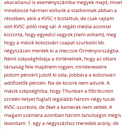
akaratlanul is eseményszámba megyek majd, mivel
mindössze hárman voltunk a stadionnak abban a
részében, akik a KVSC-t biztattuk, de csak rajtam
volt KVSC-póló meg sál. A regáti média azonnal
kiszúrta, hogy egyedül vagyok (nem voltam), meg
hogy a másik kolozsvári csapat szurkolói kb.
négyszázan mentek ki a meccsre Örményországba.
Némi szépséghibája a történetnek, hogy az ottani
társaság fele majdnem ingyen, mindenesetre
potom pénzért jutott ki oda, jobbára a kolozsvári
adófizetők pénzén. Na de kicsire nem adunk. A
másik szépséghiba, hogy Thunban a főtribünön
szintén helyet foglalt legalább három-négy tucat
KVSC-szurkoló, de őket a kamerák nem vették. A
magam számára azonban három tanulságot mégis
levontam: 1. egy a négyszázhoz meredek arány, de