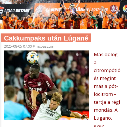
Cakkumpaks után Lúgané
2025-08-05 07:00
#
mcpasztori
Más dolog
a
citrompótló
és megint
más a pót-
lócitrom –
tartja a régi
mondás. A
Lugano,
azaz