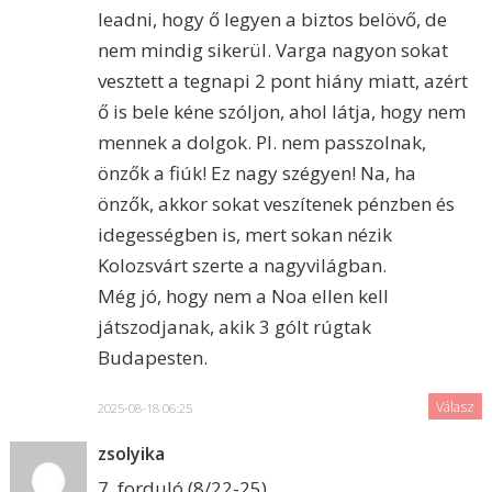
leadni, hogy ő legyen a biztos belövő, de
nem mindig sikerül. Varga nagyon sokat
vesztett a tegnapi 2 pont hiány miatt, azért
ő is bele kéne szóljon, ahol látja, hogy nem
mennek a dolgok. Pl. nem passzolnak,
önzők a fiúk! Ez nagy szégyen! Na, ha
önzők, akkor sokat veszítenek pénzben és
idegességben is, mert sokan nézik
Kolozsvárt szerte a nagyvilágban.
Még jó, hogy nem a Noa ellen kell
játszodjanak, akik 3 gólt rúgtak
Budapesten.
Válasz
2025-08-18 06:25
zsolyika
7. forduló (8/22-25)