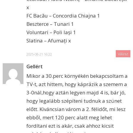
x
FC Bacău – Concordia Chiajna 1
Beszterce – Tunari 1
Voluntari – Poli Iași 1
Slatina – Afumați x
Válasz
2025-08-21 16:22
Gellért
Mikor a 30.perc környékén bekapcsoltam a
TV-t, azt hittem, hogy káprázik a szemem a
3-0nál,hogy aztán legyen majd 4 is, bár jó,
hogy legalább szépíteni tudnuk a szünet
előtt. Kiváncsian várom a 2. félidőt, mi lesz
ebből, mert 120 perc alatt meg lehet
fordítani ezt is akár, csak ahhoz kicsit