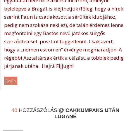
egyáltalán létezik-e akkora lócitrom, amelybe
belelépve a Bragát is kiejthetjük (főleg, hogy a hírek
szerint Paun is csatlakozott a sérültek klubjához,
pedig nem szokása neki ez), de talán érdemes lenne
megfontolni egy Bastos nevű játékos sürgős
szerződtetését, poszttól függetlenül. Csak azért,
hogy a „nomen est omen” érvénye megmaradjon. A
régebbi Asztaltársak értik a célzást, a többiek pedig
járjanak utána. Hajrá Fijjugh!
Egyéb
40
HOZZÁSZÓLÁS @
CAKKUMPAKS UTÁN
LÚGANÉ