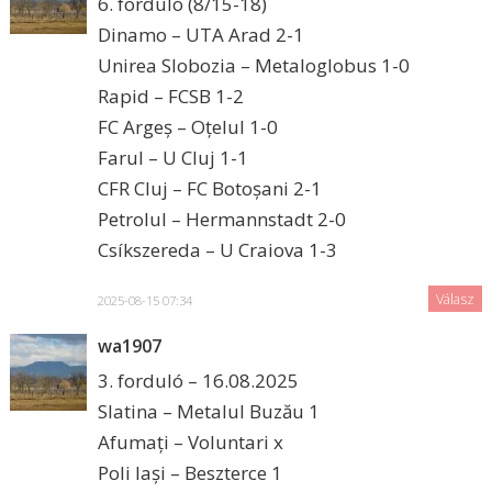
6. forduló (8/15-18)
Dinamo – UTA Arad 2-1
Unirea Slobozia – Metaloglobus 1-0
Rapid – FCSB 1-2
FC Argeș – Oțelul 1-0
Farul – U Cluj 1-1
CFR Cluj – FC Botoșani 2-1
Petrolul – Hermannstadt 2-0
Csíkszereda – U Craiova 1-3
Válasz
2025-08-15 07:34
wa1907
3. forduló – 16.08.2025
Slatina – Metalul Buzău 1
Afumați – Voluntari x
Poli Iași – Beszterce 1