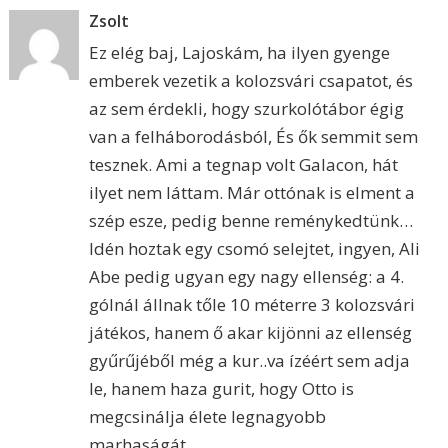
Zsolt
Ez elég baj, Lajoskám, ha ilyen gyenge
emberek vezetik a kolozsvári csapatot, és
az sem érdekli, hogy szurkolótábor égig
van a felháborodásból, És ők semmit sem
tesznek. Ami a tegnap volt Galacon, hát
ilyet nem láttam. Már ottónak is elment a
szép esze, pedig benne reménykedtünk…
Idén hoztak egy csomó selejtet, ingyen, Ali
Abe pedig ugyan egy nagy ellenség: a 4.
gólnál állnak tőle 10 méterre 3 kolozsvári
játékos, hanem ő akar kijönni az ellenség
gyűrűjéből még a kur..va ízéért sem adja
le, hanem haza gurit, hogy Otto is
megcsinálja élete legnagyobb
marhaságát…