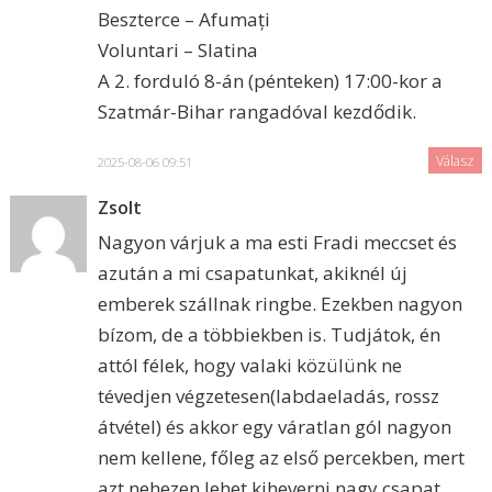
Beszterce – Afumați
Voluntari – Slatina
A 2. forduló 8-án (pénteken) 17:00-kor a
Szatmár-Bihar rangadóval kezdődik.
Válasz
2025-08-06 09:51
Zsolt
Nagyon várjuk a ma esti Fradi meccset és
azután a mi csapatunkat, akiknél új
emberek szállnak ringbe. Ezekben nagyon
bízom, de a többiekben is. Tudjátok, én
attól félek, hogy valaki közülünk ne
tévedjen végzetesen(labdaeladás, rossz
átvétel) és akkor egy váratlan gól nagyon
nem kellene, főleg az első percekben, mert
azt nehezen lehet kiheverni nagy csapat