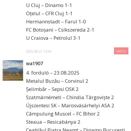
U Cluj – Dinamo 1-1
Oțelul – CFR Cluj 1-1
Hermannstadt – Farul 1-0
FC Botoșani – Csíkszereda 2-1
U Craiova – Petrolul 3-1
Válasz
2025-08-21 13:44
wa1907
4. forduló – 23.08.2025
Metalul Buzău – Corvinul 2
Șelimbăr – Sepsi OSK 2
Szatmárnémeti – Chindia Târgoviște 2
Újszentesi SK – Marosvásárhelyi ASA 2
Câmpulung Muscel – FC Bihor 2
Steaua – Resicabánya 2
Ceahlăul Piatra Neamț – Dinamo București