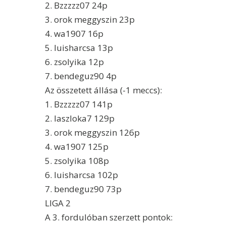
2. Bzzzzz07 24p
3. orok meggyszin 23p
4. wa1907 16p
5. luisharcsa 13p
6. zsolyika 12p
7. bendeguz90 4p
Az összetett állása (-1 meccs):
1. Bzzzzz07 141p
2. laszloka7 129p
3. orok meggyszin 126p
4. wa1907 125p
5. zsolyika 108p
6. luisharcsa 102p
7. bendeguz90 73p
LIGA 2
A 3. fordulóban szerzett pontok: