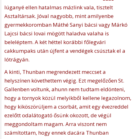
lúganyé ellen hatalmas mázlink vala, tisztelt
Asztaltársak. Jóval nagyobb, mint amilyenbe
gyermekkoromban Máthé Sanyi bácsi vagy Márkó
Lajcsi bácsi lovai mögött haladva valaha is
beleléptem. A két héttel korábbi főlegvári
cakkumpaks után újfent a vendégek csúsztak el a
lótrágyán.
A kinti, Thunban megrendezett meccset a
helyszínen követhettem végig. Ezt megelőzően St.
Gallenben voltunk, ahunn nem tudtam eldönteni,
hogy a tornyok közül melyikből kellene legazolnom,
hogy kiköszörüljem a csorbát, amit egy évezreddel
ezelőtt odalátogató ősünk okozott, de végül
meggondoltam magam. Arra viszont nem
számítottam, hogy ennek dacára Thunban