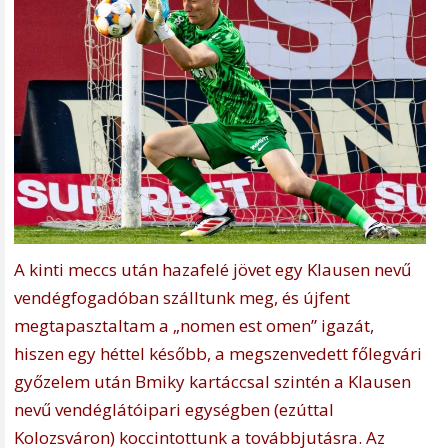
A kinti meccs után hazafelé jövet egy Klausen nevű
vendégfogadóban szálltunk meg, és újfent
megtapasztaltam a „nomen est omen” igazát,
hiszen egy héttel később, a megszenvedett főlegvári
győzelem után Bmiky kartáccsal szintén a Klausen
nevű vendéglátóipari egységben (ezúttal
Kolozsváron) koccintottunk a továbbjutásra. Az