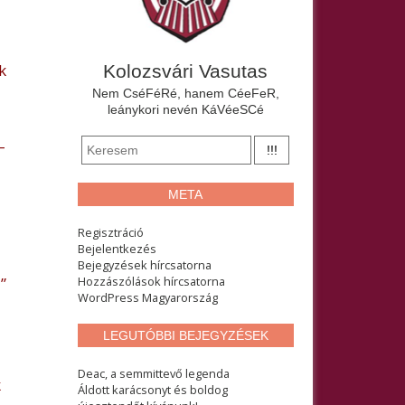
k
Kolozsvári Vasutas
Nem CséFéRé, hanem CéeFeR,
leánykori nevén KáVéeSCé
–
META
Regisztráció
Bejelentkezés
a
Bejegyzések hírcsatorna
”
Hozzászólások hírcsatorna
WordPress Magyarország
LEGUTÓBBI BEJEGYZÉSEK
Deac, a semmittevő legenda
k
Áldott karácsonyt és boldog