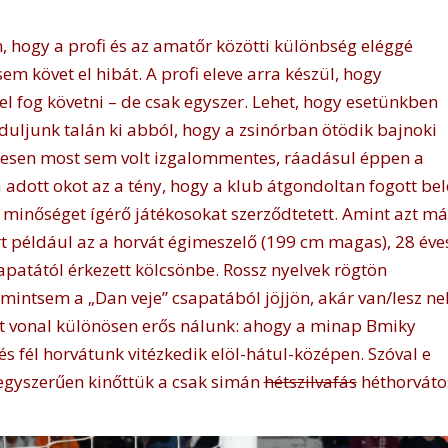
hogy a profi és az amatőr közötti különbség eléggé
em követ el hibát. A profi eleve arra készül, hogy
el fog követni – de csak egyszer. Lehet, hogy esetünkben
nduljunk talán ki abból, hogy a zsinórban ötödik bajnoki
esen most sem volt izgalommentes, ráadásul éppen a
ott okot az a tény, hogy a klub átgondoltan fogott bel
inőséget ígérő játékosokat szerződtetett. Amint azt má
rt például az a horvát égimeszelő (199 cm magas), 28 éve
csapatától érkezett kölcsönbe. Rossz nyelvek rögtön
mintsem a „Dan veje” csapatából jöjjön, akár van/lesz ne
át vonal különösen erős nálunk: ahogy a minap Bmiky
és fél horvátunk vitézkedik elöl-hátul-középen. Szóval e
: egyszerűen kinőttük a csak simán
hétszilvafás
héthorváto