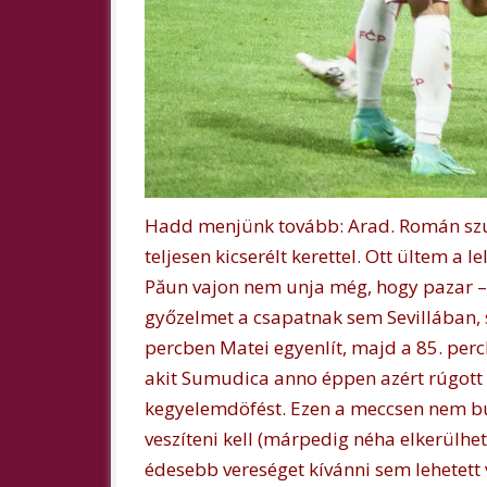
Hadd menjünk tovább: Arad. Román szu
teljesen kicserélt kerettel. Ott ültem a
Păun vajon nem unja még, hogy pazar –
győzelmet a csapatnak sem Sevillában, 
percben Matei egyenlít, majd a 85. perc
akit Sumudica anno éppen azért rúgott k
kegyelemdöfést. Ezen a meccsen nem bú
veszíteni kell (márpedig néha elkerülhet
édesebb vereséget kívánni sem lehetett v