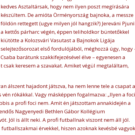
kedves Asztaltársak, hogy nem ilyen poszt megírására
készültem. De amióta Örményország bajnoka, a messze
földön rettegett (ugye milyen jól hangzik?) Jereváni Pjuni
a kettős párharc végén, éppen teliholdkor büntetőkkel
kiütötte a Kolozsvári Vasutast a Bajnokok Ligája
selejtezősorozat első fordulójából, méghozzá úgy, hogy 
Csaba barátunk szakkifejezésével élve – egyenesen a
át csak keresem a szavakat. Amiket végül megtaláltam,
 álszent hajadont játszva, ha nem lenne tele a csapat 
s vén rókákkal. Vagy másképpen fogalmazva: „Ilyen a foci
bis a profi foci nem. Amit én játszottam annakidején a
ztendős Nagyenyedi Bethlen Gábor Kollégium
. Jól is állt neki. A profi futballnak viszont nem áll jól.
l futballszakmai érvekkel, hiszen azoknak kevésbé vagyo