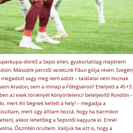
perkupa-döntő a Sepsi ellen, gyakorlatilag majdnem
 lelátón. Második perctől vezetünk Păun gólja révén. Szegén
 megadott vagy meg nem adott – találatai nem hoznak
sem Aradon, sem a minap a Főlegváron? Ehelyett a 45+3.
ben az exek törvényét könyörtelenül beteljesítő Rondón –
i, mert Ali bégnek kellett a hely! – megadja a
súltam, mert úgy álltam hozzá, hogy ha bármikor
etlen), akkor lehetőleg a Sepsitől kapjunk ki. Ennél
olna. Őszintén örültem. Valljuk be azt is, hogy a