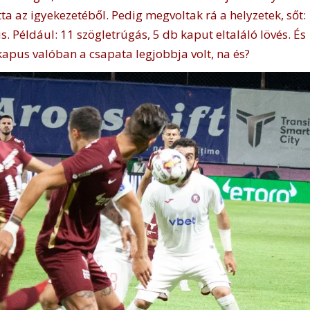
tta az igyekezetéből. Pedig megvoltak rá a helyzetek, sőt:
s. Például: 11 szögletrúgás, 5 db kaput eltaláló lövés. És
pus valóban a csapata legjobbja volt, na és?