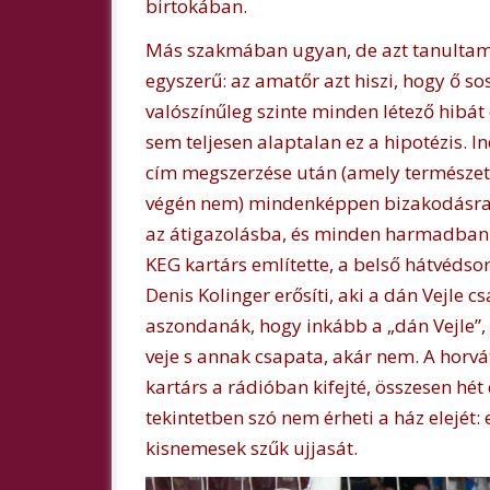
birtokában.
Más szakmában ugyan, de azt tanultam, 
egyszerű: az amatőr azt hiszi, hogy ő sos
valószínűleg szinte minden létező hibát 
sem teljesen alaptalan ez a hipotézis. I
cím megszerzése után (amely természet
végén nem) mindenképpen bizakodásra ad
az átigazolásba, és minden harmadban m
KEG kartárs említette, a belső hátvédso
Denis Kolinger erősíti, aki a dán Vejle 
aszondanák, hogy inkább a „dán Vejle”, 
veje s annak csapata, akár nem. A horv
kartárs a rádióban kifejté, összesen hét 
tekintetben szó nem érheti a ház elejét
kisnemesek szűk ujjasát.