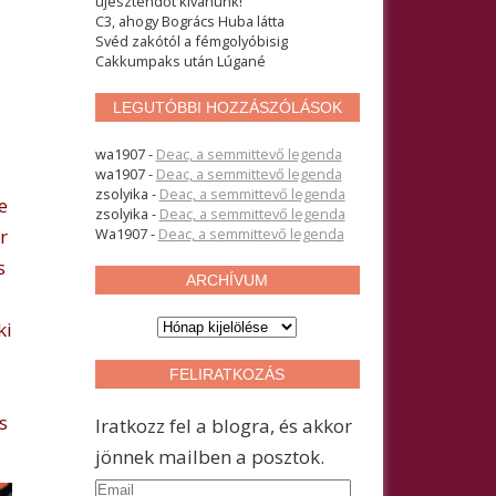
újesztendőt kívánunk!
C3, ahogy Bogrács Huba látta
Svéd zakótól a fémgolyóbisig
Cakkumpaks után Lúgané
LEGUTÓBBI HOZZÁSZÓLÁSOK
wa1907
-
Deac, a semmittevő legenda
wa1907
-
Deac, a semmittevő legenda
zsolyika
-
Deac, a semmittevő legenda
e
zsolyika
-
Deac, a semmittevő legenda
r
Wa1907
-
Deac, a semmittevő legenda
s
ARCHÍVUM
A
ki
r
c
FELIRATKOZÁS
h
í
s
Iratkozz fel a blogra, és akkor
v
u
jönnek mailben a posztok.
m
E