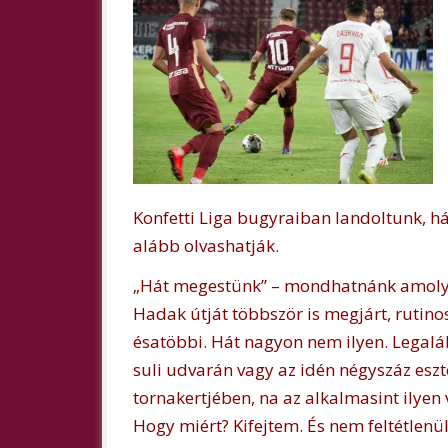
Konfetti Liga bugyraiban landoltunk, h
alább olvashatják.
„Hát megestünk” – mondhatnánk amolyan
Hadak útját többször is megjárt, rutino
ésatöbbi. Hát nagyon nem ilyen. Legaláb
suli udvarán vagy az idén négyszáz es
tornakertjében, na az alkalmasint ilyen vót
Hogy miért? Kifejtem. És nem feltétlenü