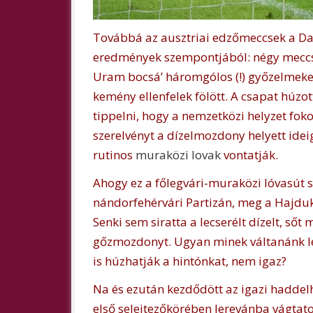
Továbbá az ausztriai edzőmeccsek a Dan
eredmények szempontjából: négy meccsen 
Uram bocsá’ háromgólos (!) győzelmeket
kemény ellenfelek fölött. A csapat húzott
tippelni, hogy a nemzetközi helyzet fo
szerelvényt a dízelmozdony helyett idei
rutinos
muraközi lovak
vontatják.
Ahogy ez a főlegvári-muraközi lóvasút 
nándorfehérvári Partizán, meg a Hajduk 
Senki sem siratta a lecserélt dízelt, ső
gőzmozdonyt. Ugyan minek váltanánk le a
is húzhatják a hintónkat, nem igaz?
Na és ezután kezdődött az igazi haddelh
első selejtezőkörében Jerevánba vágtato