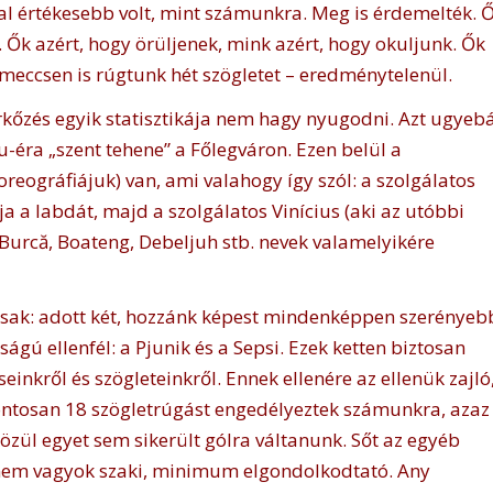
l értékesebb volt, mint számunkra. Meg is érdemelték. 
s. Ők azért, hogy örüljenek, mink azért, hogy okuljunk. Ők
meccsen is rúgtunk hét szögletet – eredménytelenül.
rkőzés egyik statisztikája nem hagy nyugodni. Azt ugyeb
-éra „szent tehene” a Főlegváron. Ezen belül a
reográfiájuk) van, ami valahogy így szól: a szolgálatos
 a labdát, majd a szolgálatos Vinícius (aki az utóbbi
Burcă, Boateng, Debeljuh stb. nevek valamelyikére
rsak: adott két, hozzánk képest mindenképpen szerényeb
ágú ellenfél: a Pjunik és a Sepsi. Ezek ketten biztosan
einkről és szögleteinkről. Ennek ellenére az ellenük zajló
ntosan 18 szögletrúgást engedélyeztek számunkra, azaz
özül egyet sem sikerült gólra váltanunk. Sőt az egyéb
nem vagyok szaki, minimum elgondolkodtató. Any