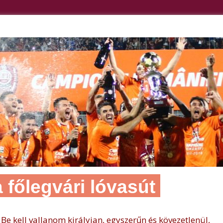
főlegvári lóvasút
B
e kell vallanom királyian, egyszerűn és kövezetlenül,