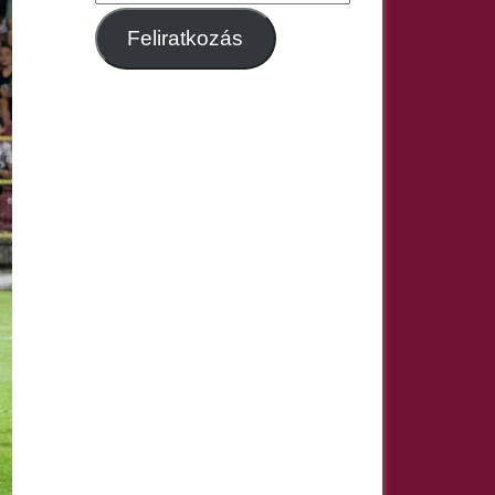
m
Feliratkozás
a
i
l