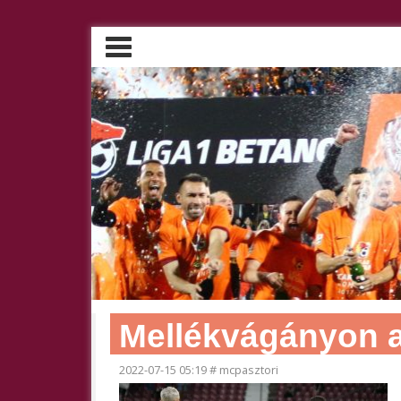
Mellékvágányon a 
2022-07-15 05:19
#
mcpasztori