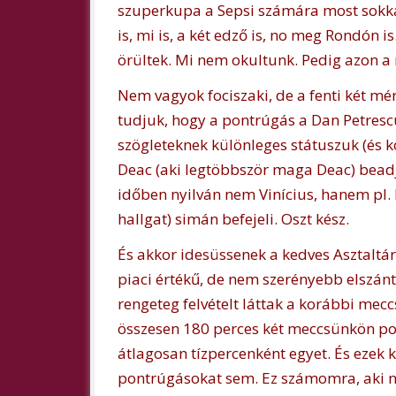
szuperkupa a Sepsi számára most sokka
is, mi is, a két edző is, no meg Rondón i
örültek. Mi nem okultunk. Pedig azon a 
Nem vagyok fociszaki, de a fenti két mé
tudjuk, hogy a pontrúgás a Dan Petrescu
szögleteknek különleges státuszuk (és ko
Deac (aki legtöbbször maga Deac) beadja
időben nyilván nem Vinícius, hanem pl. 
hallgat) simán befejeli. Oszt kész.
És akkor idesüssenek a kedves Asztaltá
piaci értékű, de nem szerényebb elszánts
rengeteg felvételt láttak a korábbi meccs
összesen 180 perces két meccsünkön po
átlagosan tízpercenként egyet. És ezek k
pontrúgásokat sem. Ez számomra, aki 