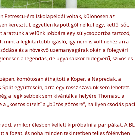
 Petrescu-éra iskolapéldái voltak, különösen az
keresztül, egyetlen kapott gól nélkül egy, kettő, sőt,
 arattunk a velünk jobbára egy súlycsoportba tartozó,
, mint a legkitartóbb igásló, így nem is volt nehéz arra
kozódása és a növekvő üzemanyagárak okán a főlegvári
glenesen a legendás, de ugyanakkor hidegvérű, szívós és
szépen, komótosan áthajtott a Koper, a Napredak, a
Split együttesein, arra egy rossz szavunk sem lehetett.
t még a legkisebbek sem kívánták a helyére Thomast, a
 „koszos dízelt” a „bűzös gőzösre”, ha ilyen csodás pac
add, amikor élesben kellett kipróbálni a paripákat. A BL
tt a fogat, és noha minden tekintetben teljes fölényben